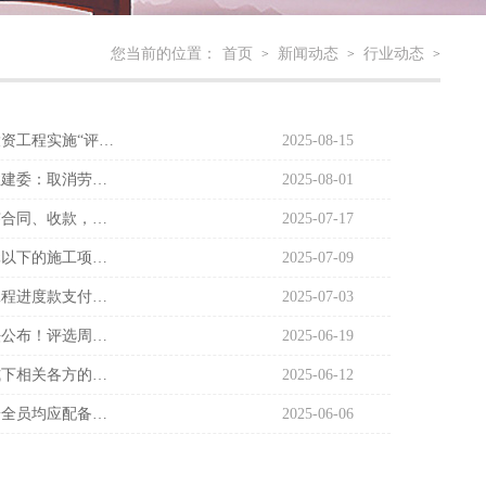
您当前的位置：
首页
新闻动态
行业动态
>
>
>
住建厅：全省政府投资工程实施“评定分离”，即日起实施！
2025-08-15
包工头退出舞台！住建委：取消劳务分包！全面实现自有工人施工！
2025-08-01
建筑公司的总公司签合同、收款，分公司开发票可以吗？
2025-07-17
省发改委：3000万元以下的施工项目，原则上优先发包给小微建筑企业！
2025-07-09
住建厅：即日起，工程进度款支付比例不低于80%！
2025-07-03
鲁班奖最新评选办法公布！评选周期改为3年！
2025-06-19
农民工工资代付模式下相关各方的财税处理
2025-06-12
住建厅：所有专职安全员均应配备检查记录仪！
2025-06-06