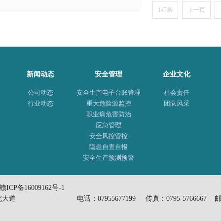
147条
上一页
新闻动态
安全管理
企业文化
公司动态
安全生产电子台账管理
社会责任
行业动态
重大危险源监控
团队风采
职业病危害防治
应急管理
安全风控管控
隐患自查自报
安全生产预测预警
赣ICP备16009162号-1
道 电话：07955677199 传真：0795-5766667 邮编：