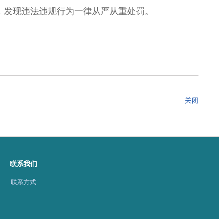
，发现违法违规行为一律从严从重处罚。
关闭
联系我们
联系方式