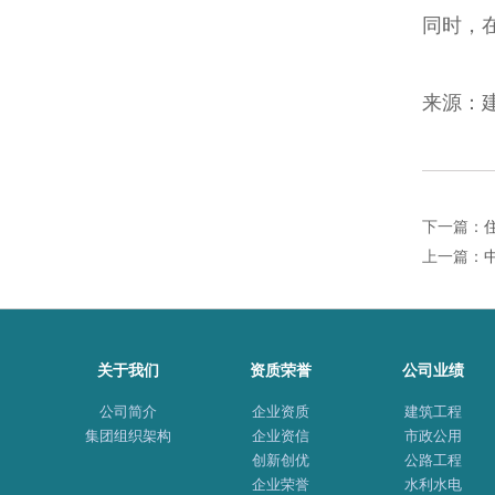
同时，
来源：
下一篇：
上一篇：
关于我们
资质荣誉
公司业绩
公司简介
企业资质
建筑工程
集团组织架构
企业资信
市政公用
创新创优
公路工程
企业荣誉
水利水电