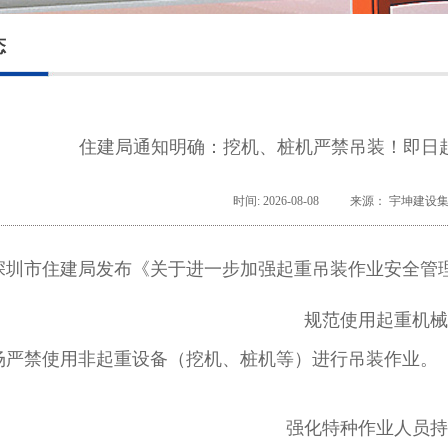
态
住建局通知明确：挖机、桩机严禁吊装！即日
时间: 2026-08-08
来源： 宇坤建设
深圳市住建局发布《关于进一步加强起重吊装作业安全管理的
规范使用起重机械
场严禁使用非起重设备（挖机、桩机等）进行吊装作业。
强化特种作业人员持