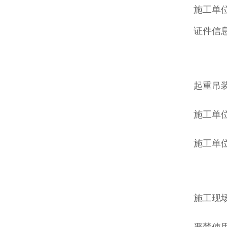
施工单
证件信
起重吊
施工单
施工单
施工现场