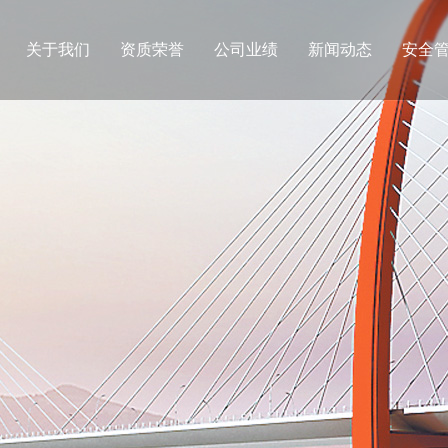
关于我们
资质荣誉
公司业绩
新闻动态
安全