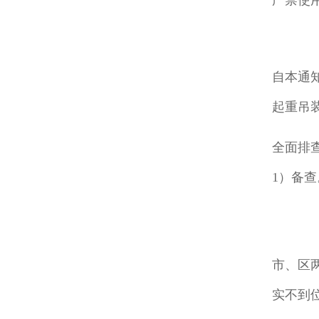
严禁使
自本通
起重吊
全面排
1）备
市、区
实不到